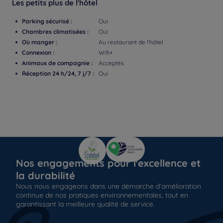
Les petits plus de l'hôtel
Parking sécurisé :
Oui
Chambres climatisées :
Oui
Où manger :
Au restaurant de l'hôtel
Connexion :
Wifi+
Animaux de compagnie :
Acceptés
Réception 24 h/24, 7 j/7 :
Oui
Nos engagements pour l'excellence et
la durabilité
Nous nous engageons dans une démarche d’amélioration
continue de nos pratiques environnementales, tout en
garantissant la meilleure qualité de service.