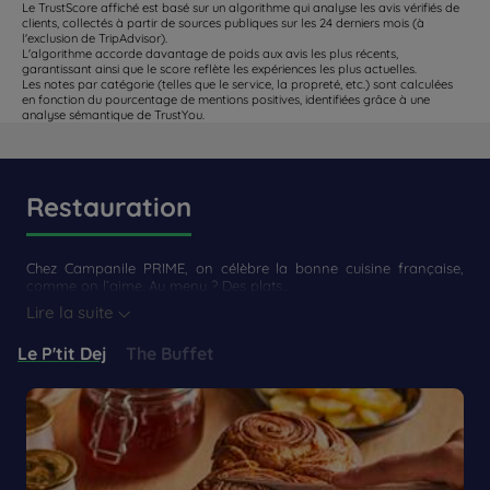
Le TrustScore affiché est basé sur un algorithme qui analyse les avis vérifiés de
clients, collectés à partir de sources publiques sur les 24 derniers mois (à
l'exclusion de TripAdvisor).
L'algorithme accorde davantage de poids aux avis les plus récents,
garantissant ainsi que le score reflète les expériences les plus actuelles.
Les notes par catégorie (telles que le service, la propreté, etc.) sont calculées
en fonction du pourcentage de mentions positives, identifiées grâce à une
analyse sémantique de TrustYou.
Restauration
Chez Campanile PRIME, on célèbre la bonne cuisine française,
comme on l’aime. Au menu ? Des plats...
Lire la suite
Le P'tit Dej
The Buffet