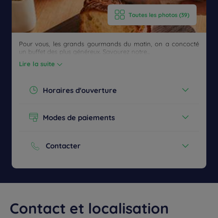
Etre
CONTACTEZ-
rappelé(e)
FAQ
Toutes les photos (39)
pour
NOUS
réserver
Pour vous, les grands gourmands du matin, on a concocté
un buffet des plus généreux. Savourez notre...
Lire la suite
Horaires d'ouverture
Aujourd'hui :
06:30 - 09:30
Modes de paiements
Voir tous les horaires
Espèces
Cartes bancaires
Contacter
Téléphone :
+33 4 42 26 35 24
Contact et localisation