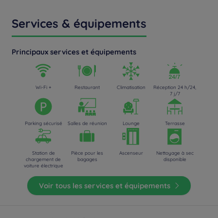
Services & équipements
Principaux services et équipements
Wi-Fi +
Restaurant
Climatisation
Réception 24 h/24,
7 j/7
Parking sécurisé
Salles de réunion
Lounge
Terrasse
Station de
Pièce pour les
Ascenseur
Nettoyage à sec
chargement de
bagages
disponible
voiture électrique
Voir tous les services et équipements