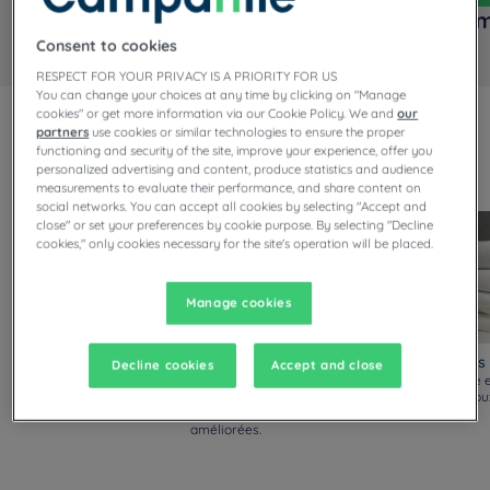
Chambre Standard
Cham
Consent to cookies
RESPECT FOR YOUR PRIVACY IS A PRIORITY FOR US
You can change your choices at any time by clicking on "Manage
cookies" or get more information via our Cookie Policy. We and
our
partners
use cookies or similar technologies to ensure the proper
Toujours surclassés !
functioning and security of the site, improve your experience, offer you
Découvrez nos nouveaux standards de confort, disponibles
personalized advertising and content, produce statistics and audience
dans toutes nos chambres.
measurements to evaluate their performance, and share content on
social networks. You can accept all cookies by selecting "Accept and
close" or set your preferences by cookie purpose. By selecting "Decline
cookies," only cookies necessary for the site's operation will be placed.
Manage cookies
Matelas et sommiers
Oreillers
Couettes et draps
Decline cookies
Accept and close
Matelas plus épais et plus
Nouveaux oreillers
Couette plus épaisse 
moelleux, sommier
garnissage fibre siliconée,
plus légère, draps dou
renforcé et surélevé.
densité et souplesse
respirants.
améliorées.