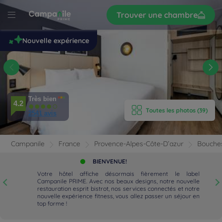
Trouver une chambre
S’inscrire
r
le
Nouvelle expérience
-
-
ce
De
'HÔTEL
Très bien
4.2
Toutes les photos (39)
2541 avis
AMBRES
Campanile
France
Provence-Alpes-Côte-D’azur
Bouche
IPEMENTS
BIENVENUE!
AVIS
Votre hôtel affiche désormais fièrement le label
Campanile PRIME. Avec nos beaux designs, notre nouvelle
!
restauration esprit bistrot, nos services connectés et notre
AURATION
nouvelle expérience fitness, vous allez passer un séjour en
top forme !
 LOCALISATION