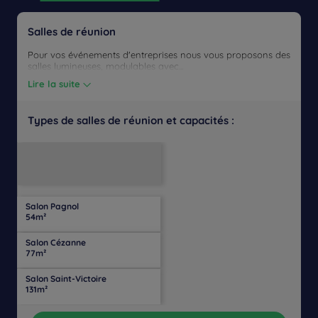
Salles de réunion
Pour vos événements d'entreprises nous vous proposons des
salles lumineuses, modulables avec...
Lire la suite
Types de salles de réunion et capacités :
Salle
Disposition
Salle
Lumière
Théâtre
de
Banquet
Cocktail
en
de
Cabaret
naturelle
classe
U
conférence
Salon Pagnol
35
26
26
24
-
-
-
-
54m²
personnes
personnes
personnes
personnes
Salon Cézanne
65
34
85
30
34
-
-
-
77m²
personnes
personnes
personnes
personnes
personnes
Salon Saint-Victoire
100
60
150
44
50
-
-
-
131m²
personnes
personnes
personnes
personnes
personnes