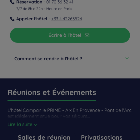
Réservation :
01 70 36 32 41
7/7 de 8h à 22h - Heure de Paris
Appeler l'hôtel :
+33 4 42263524
Depuis la gare
De la gare AIX TGV
Écrire à l'hôtel
En voiture: 12 minutes; en bus (la navette gare TGV-Aix
Centre
Comment se rendre à l'hôtel ?
En transport en commun
De centre ville
Bus
Réunions et Événements
Depuis l'aéroport
De l'aéroport Marseille Marignane
L'hôtel Campanile PRIME - Aix En Provence - Pont de l'Arc
En voiture: 25 minutes
est idéalement situé pour vos séjours...
Lire la suite
Salles de réunion
Privatisations