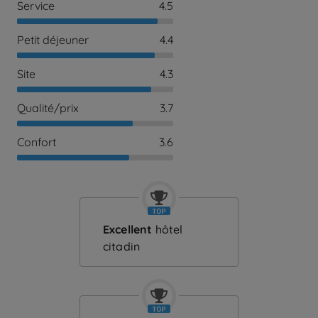
Service
4.5
Petit déjeuner
4.4
Site
4.3
Qualité/prix
3.7
Confort
3.6
Excellent
hôtel
citadin